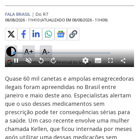
FALA BRASIL
|
Do R7
08/08/2026 - 11H10
(ATUALIZADO EM
08/08/2026 - 11H09
)
A+
A-
Loaded
:
22.61%
Adicione como fonte preferencial no Google
Subtitles
Compartilh
Pause
Ativar
Voltar
Avançar
Fullscreen
Som
10
10
Opens in new window
segundos
segundos
Quase 60 mil canetas e ampolas emagrecedoras
ilegais foram apreendidas no Brasil entre
janeiro e maio deste ano. Especialistas alertam
que o uso desses medicamentos sem
prescrição pode ter consequências sérias para
a saúde. Um caso recente envolve uma mulher
chamada Kellen, que ficou internada por meses
após utilizar uma dessas medicações sem