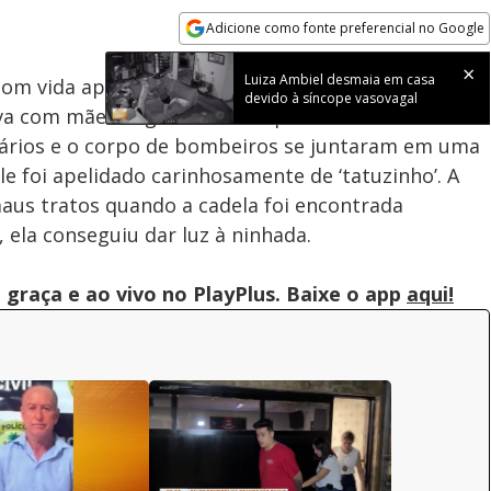
100.00%
Adicione como fonte preferencial no Google
Subtitles
Velocidade
Opens in new window
Luiza Ambiel desmaia em casa
com vida após ficar 72 horas preso em uma toca
devido à síncope vasovagal
tava com mãe e alguns irmãos quando acabou ficando
tários e o corpo de bombeiros se juntaram em uma
le foi apelidado carinhosamente de ‘tatuzinho’. A
us tratos quando a cadela foi encontrada
ela conseguiu dar luz à ninhada.
graça e ao vivo no PlayPlus. Baixe o app
aqui!