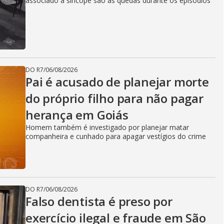
associado à síncope são as quedas durante os episódios
DO R7
/
06/08/2026
Pai é acusado de planejar morte
do próprio filho para não pagar
herança em Goiás
Homem também é investigado por planejar matar
companheira e cunhado para apagar vestígios do crime
DO R7
/
06/08/2026
Falso dentista é preso por
exercício ilegal e fraude em São