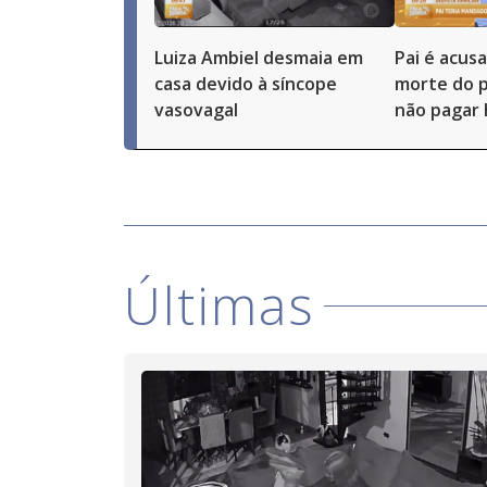
Luiza Ambiel desmaia em
Pai é acus
casa devido à síncope
morte do p
vasovagal
não pagar 
Últimas