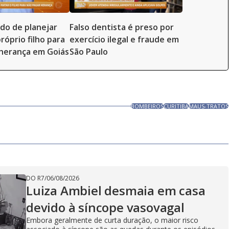
ado de planejar
Falso dentista é preso por
róprio filho para
exercício ilegal e fraude em
herança em Goiás
São Paulo
BOMBEIROS
CURITIBA
MAUS-TRATOS
DO R7
/
06/08/2026
Luiza Ambiel desmaia em casa
devido à síncope vasovagal
Embora geralmente de curta duração, o maior risco