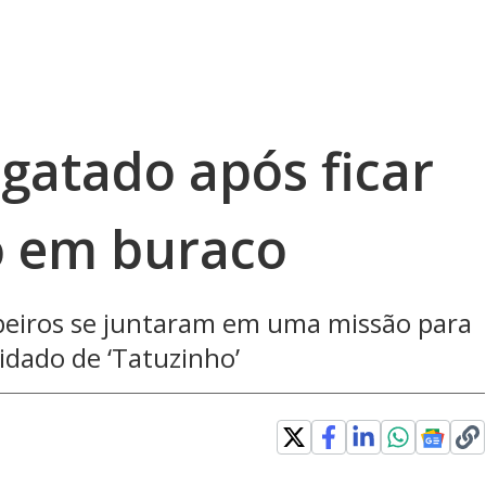
gatado após ficar
so em buraco
beiros se juntaram em uma missão para
lidado de ‘Tatuzinho’
Loaded
: