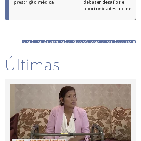
prescrição médica
debater desafios e
oportunidades no merca
ISRAEL
LÍBANO
HEZBOLLAH
GAZA
HAMAS
OSAMA TABACHE
FALA BRASIL
Últimas