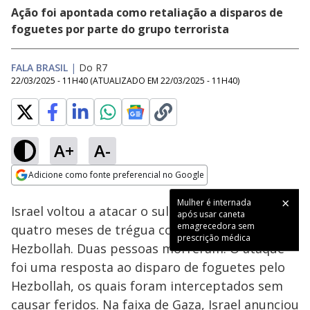
Ação foi apontada como retaliação a disparos de
foguetes por parte do grupo terrorista
FALA BRASIL
|
Do R7
22/03/2025 - 11H40
(ATUALIZADO EM
22/03/2025 - 11H40
)
A+
A-
Loaded
:
100.00%
Adicione como fonte preferencial no Google
Subtitles
Ativar
Som
Opens in new window
Mulher é internada
Israel voltou a atacar o sul do Líbano após
após usar caneta
emagrecedora sem
quatro meses de trégua com o grupo terrorista
prescrição médica
Hezbollah. Duas pessoas morreram. O ataque
foi uma resposta ao disparo de foguetes pelo
Hezbollah, os quais foram interceptados sem
causar feridos. Na faixa de Gaza, Israel anunciou