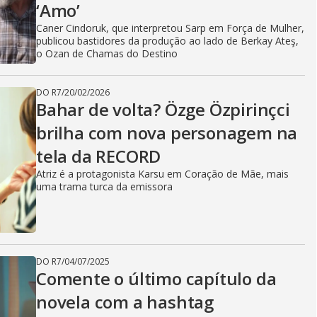
‘Amo’
Caner Cindoruk, que interpretou Sarp em Força de Mulher,
publicou bastidores da produção ao lado de Berkay Ateş,
o Ozan de Chamas do Destino
DO R7
/
20/02/2026
Bahar de volta? Özge Özpirinçci
brilha com nova personagem na
tela da RECORD
Atriz é a protagonista Karsu em Coração de Mãe, mais
uma trama turca da emissora
DO R7
/
04/07/2025
Comente o último capítulo da
novela com a hashtag