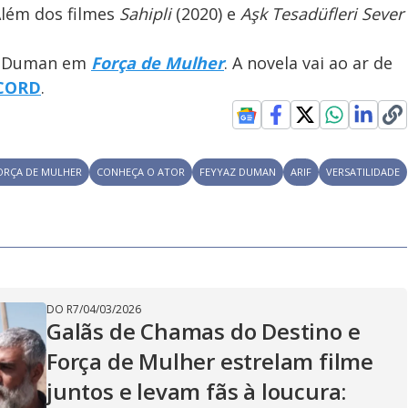
Além dos filmes
Sahipli
(2020) e
Aşk Tesadüfleri Sever
az Duman em
Força de Mulher
. A novela vai ao ar de
CORD
.
ORÇA DE MULHER
CONHEÇA O ATOR
FEYYAZ DUMAN
ARIF
VERSATILIDADE
DO R7
/
04/03/2026
Galãs de Chamas do Destino e
Força de Mulher estrelam filme
juntos e levam fãs à loucura: