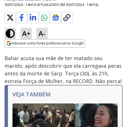
30/07/2024 - 14H16
(ATUALIZADO EM
30/07/2024 - 14H16
)
A+
A-
Loaded
:
100.00%
Adicione como fonte preferencial no Google
Subtitles
Ativar
Som
Opens in new window
Bahar acusa sua mãe de ter matado seu
marido, após descobrir que ela carregava peras
antes da morte de Sarp. Terça (30), às 21h,
estreia Força de Mulher, na RECORD. Não perca!
VEJA TAMBÉM