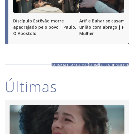
Discípulo Estêvão morre
Arif e Bahar se casam e s
apedrejado pelo povo | Paulo,
união com abraço | Força
O Apóstolo
Mulher
BAHAR ACUSA SUA MÃE
BAHAR
FORÇA DE MULHER
Últimas