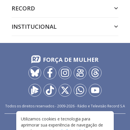
RECORD
INSTITUCIONAL
FORÇA DE MULHER
Todos os direitos reservados - 2009-
2026
- Rádio e Televisão Record S.A
Utilizamos cookies e tecnologia para
CARREIRA
FALE CONOSCO
PRIVACIDADE
aprimorar sua experiência de navegação de
TERMOS E CONDIÇÕES DE USO