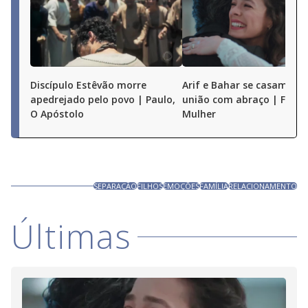
Discípulo Estêvão morre
Arif e Bahar se casam e s
apedrejado pelo povo | Paulo,
união com abraço | Força
O Apóstolo
Mulher
SEPARAÇÃO
FILHOS
EMOÇÕES
FAMÍLIA
RELACIONAMENTO
Últimas