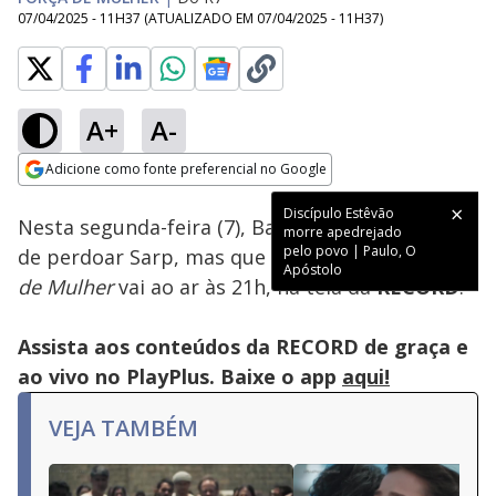
07/04/2025 - 11H37
(ATUALIZADO EM
07/04/2025 - 11H37
)
A+
A-
Loaded
:
100.00%
Adicione como fonte preferencial no Google
Subtitles
Ativar
Som
Opens in new window
Discípulo Estêvão
Nesta segunda-feira (7), Bahar diz que gostaria
morre apedrejado
pelo povo | Paulo, O
de perdoar Sarp, mas que não consegue.
Força
Apóstolo
de Mulher
vai ao ar às 21h, na tela da
RECORD
.
Assista aos conteúdos da RECORD de graça e
ao vivo no PlayPlus. Baixe o app
aqui!
VEJA TAMBÉM