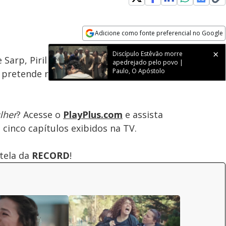
Loaded
:
100.00%
Adicione como fonte preferencial no Google
Subtitles
Velocidade
Opens in new window
Discípulo Estêvão morre
Sarp, Piril e ela. O pai de Nisan e Doruk fica
apedrejado pelo povo |
Paulo, O Apóstolo
pretende reatar com ele, e a questiona: "É por
lher
? Acesse o
PlayPlus.com
e assista
cinco capítulos exibidos na TV.
tela da
RECORD
!