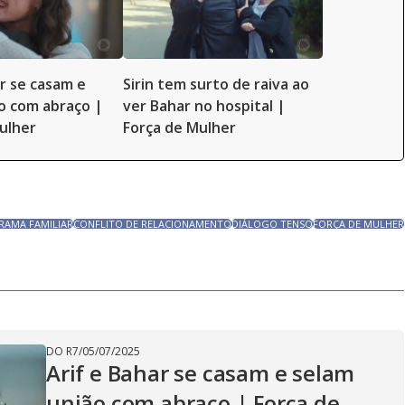
ar se casam e
Sirin tem surto de raiva ao
o com abraço |
ver Bahar no hospital |
ulher
Força de Mulher
RAMA FAMILIAR
CONFLITO DE RELACIONAMENTO
DIÁLOGO TENSO
FORÇA DE MULHER
DO R7
/
05/07/2025
Arif e Bahar se casam e selam
união com abraço | Força de