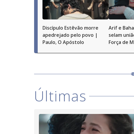
Discípulo Estêvão morre
Arif e Bah
apedrejado pelo povo |
selam uniã
Paulo, O Apóstolo
Força de M
D
Últimas