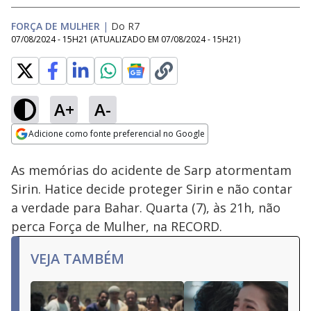
FORÇA DE MULHER
|
Do R7
07/08/2024 - 15H21
(ATUALIZADO EM
07/08/2024 - 15H21
)
A+
A-
Loaded
:
100.00%
Adicione como fonte preferencial no Google
Subtitles
Ativar
Som
Opens in new window
As memórias do acidente de Sarp atormentam
Sirin. Hatice decide proteger Sirin e não contar
a verdade para Bahar. Quarta (7), às 21h, não
perca Força de Mulher, na RECORD.
VEJA TAMBÉM