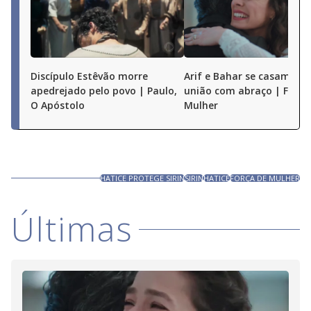
Discípulo Estêvão morre
Arif e Bahar se casam e s
apedrejado pelo povo | Paulo,
união com abraço | Força
O Apóstolo
Mulher
HATICE PROTEGE SIRIN
SIRIN
HATICE
FORÇA DE MULHER
Últimas