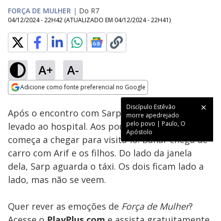
FORÇA DE MULHER
|
Do R7
04/12/2024 - 22H42
(ATUALIZADO EM
04/12/2024 - 22H41
)
A+
A-
Loaded
:
100.00%
Adicione como fonte preferencial no Google
Subtitles
Ativar
Som
Opens in new window
Discípulo Estêvão
Após o encontro com Sarp, Enver passa mal e é
morre apedrejado
pelo povo | Paulo, O
levado ao hospital. Aos poucos, a família
Apóstolo
começa a chegar para visitá-lo. Bahar chega de
carro com Arif e os filhos. Do lado da janela
dela, Sarp aguarda o táxi. Os dois ficam lado a
lado, mas não se veem.
Quer rever as emoções de
Força de Mulher
?
Acesse o
PlayPlus.com
e assista gratuitamente