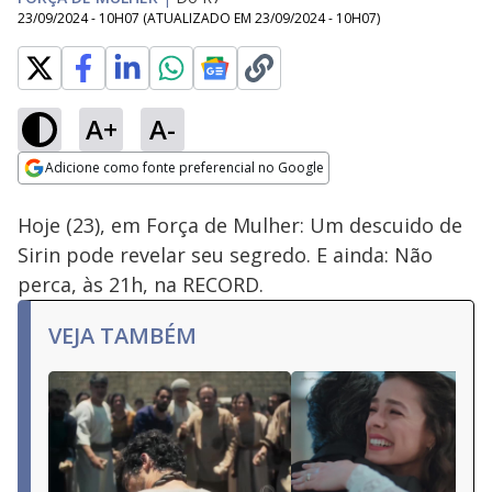
23/09/2024 - 10H07
(ATUALIZADO EM
23/09/2024 - 10H07
)
A+
A-
Loaded
:
100.00%
Adicione como fonte preferencial no Google
Subtitles
Ativar
Som
Opens in new window
Hoje (23), em Força de Mulher: Um descuido de
Sirin pode revelar seu segredo. E ainda: Não
perca, às 21h, na RECORD.
VEJA TAMBÉM