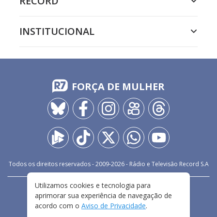
RECORD
INSTITUCIONAL
FORÇA DE MULHER
Todos os direitos reservados - 2009-
2026
- Rádio e Televisão Record S.A
Utilizamos cookies e tecnologia para
CARREIRA
FALE CONOSCO
PRIVACIDADE
aprimorar sua experiência de navegação de
TERMOS E CONDIÇÕES DE USO
acordo com o
Aviso de Privacidade
.