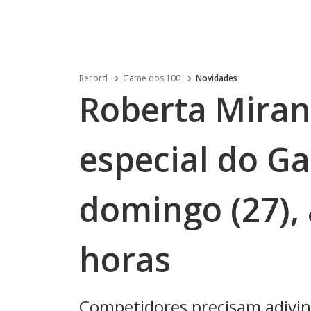
Record
Game dos 100
Novidades
Roberta Miran
especial do G
domingo (27), 
horas
Competidores precisam adivinh