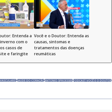
outor: Entenda a
Você e o Doutor: Entenda as
 inverno com o
causas, sintomas e
os casos de
tratamentos das doenças
ite e faringite
reumáticas
VASCULARES
SAÚDE DO CORAÇÃO
ANTONIO SPROESSER
PODCAST VOCÊ E O DOUTOR