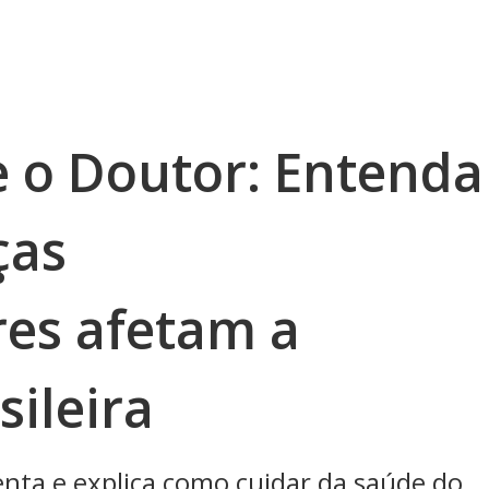
e o Doutor: Entenda
ças
res afetam a
ileira
nta e explica como cuidar da saúde do