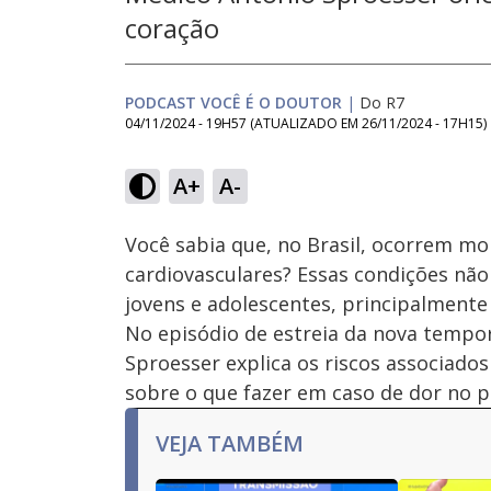
coração
PODCAST VOCÊ É O DOUTOR
|
Do R7
04/11/2024 - 19H57
(ATUALIZADO EM
26/11/2024 - 17H15
)
Loaded
:
8.56%
A+
A-
Ativar
Som
Você sabia que, no Brasil, ocorrem m
cardiovasculares? Essas condições n
jovens e adolescentes, principalmente
No episódio de estreia da nova temp
Sproesser explica os riscos associado
sobre o que fazer em caso de dor no p
VEJA TAMBÉM