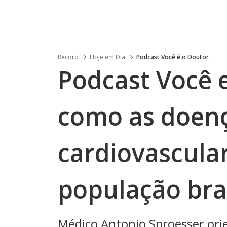
Record
Hoje em Dia
Podcast Você é o Doutor
Podcast Você 
como as doen
cardiovascula
população bras
Médico Antonio Sproesser orie