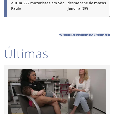
autua 222 motoristas em São
desmanche de motos em
Paulo
Jandira (SP)
ANA-HICKMANN
HOJE-EM-DIA
SOS-MAE
Últimas