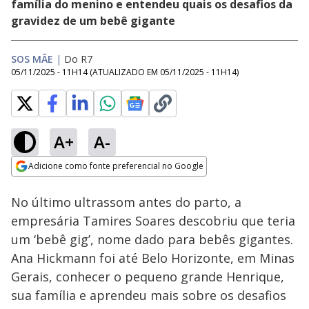
família do menino e entendeu quais os desafios da
gravidez de um bebê gigante
SOS MÃE
|
Do R7
05/11/2025 - 11H14
(ATUALIZADO EM
05/11/2025 - 11H14
)
A+
A-
Loaded
:
13.03%
Adicione como fonte preferencial no Google
Subtitles
Ativar
Som
Opens in new window
No último ultrassom antes do parto, a
empresária Tamires Soares descobriu que teria
um ‘bebê gig’, nome dado para bebês gigantes.
Ana Hickmann foi até Belo Horizonte, em Minas
Gerais, conhecer o pequeno grande Henrique,
sua família e aprendeu mais sobre os desafios