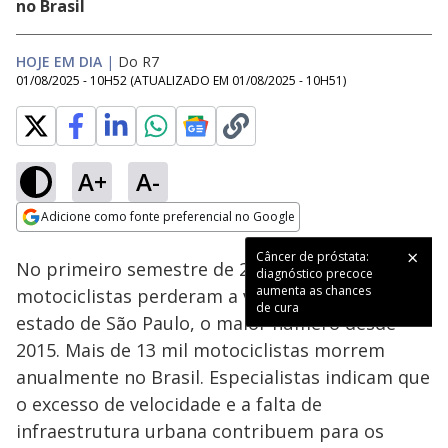
no Brasil
HOJE EM DIA
|
Do R7
01/08/2025 - 10H52
(ATUALIZADO EM
01/08/2025 - 10H51
)
A+
A-
Loaded
:
19.70%
Adicione como fonte preferencial no Google
Subtitles
Ativar
Som
Opens in new window
Câncer de próstata:
No primeiro semestre de 2025, sete
diagnóstico precoce
aumenta as chances
motociclistas perderam a vida diariamente no
de cura
estado de São Paulo, o maior número desde
2015. Mais de 13 mil motociclistas morrem
anualmente no Brasil. Especialistas indicam que
o excesso de velocidade e a falta de
infraestrutura urbana contribuem para os