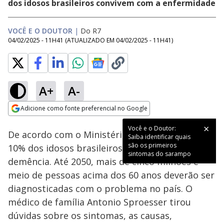
dos idosos brasileiros convivem com a enfermidade
VOCÊ E O DOUTOR
|
Do R7
04/02/2025 - 11H41
(ATUALIZADO EM
04/02/2025 - 11H41
)
A+
A-
Loaded
:
15.04%
Adicione como fonte preferencial no Google
Subtitles
Ativar
Som
Opens in new window
Você e o Doutor:
De acordo com o Ministério da Saúde, quase
Saiba identificar quais
são os primeiros
10% dos idosos brasileiros convivem com a
sintomas do sarampo
demência. Até 2050, mais de cinco milhões e
meio de pessoas acima dos 60 anos deverão ser
diagnosticadas com o problema no país. O
médico de família Antonio Sproesser tirou
dúvidas sobre os sintomas, as causas,