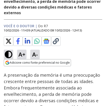
envelhecimento, a perda de memória pode ocorrer
devido a diversas condições médicas e fatores
externos
VOCÊ E O DOUTOR
|
Do R7
10/02/2026 - 11H39
(ATUALIZADO EM
10/02/2026 - 12H13
)
A+
A-
Loaded
:
13.62%
Adicione como fonte preferencial no Google
Subtitles
Ativar
Som
Opens in new window
A preservação da memória é uma preocupação
crescente entre pessoas de todas as idades.
Embora frequentemente associada ao
envelhecimento, a perda de memória pode
ocorrer devido a diversas condições médicas e