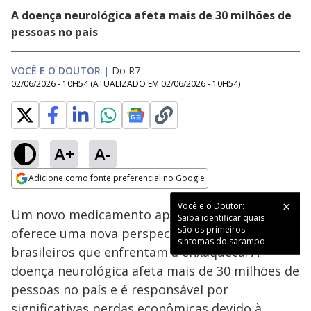
A doença neurológica afeta mais de 30 milhões de
pessoas no país
VOCÊ E O DOUTOR
|
Do R7
02/06/2026 - 10H54
(ATUALIZADO EM
02/06/2026 - 10H54
)
A+
A-
Loaded
:
14.68%
Adicione como fonte preferencial no Google
Subtitles
Ativar
Som
Opens in new window
Você e o Doutor:
Um novo medicamento aprovado pela Anvisa
Saiba identificar quais
são os primeiros
oferece uma nova perspectiva para os
sintomas do sarampo
brasileiros que enfrentam a enxaqueca. A
doença neurológica afeta mais de 30 milhões de
pessoas no país e é responsável por
significativas perdas econômicas devido à