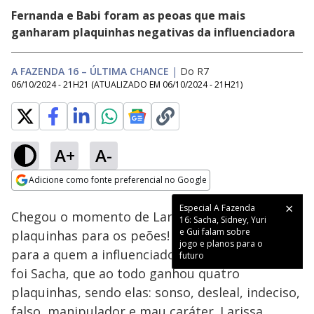
Fernanda e Babi foram as peoas que mais
ganharam plaquinhas negativas da influenciadora
A FAZENDA 16 – ÚLTIMA CHANCE
|
Do R7
06/10/2024 - 21H21
(ATUALIZADO EM
06/10/2024 - 21H21
)
A+
A-
Loaded
:
9.62%
Adicione como fonte preferencial no Google
Ativar
Som
Opens in new window
Especial A Fazenda
Chegou o momento de Larissa distribuir as
16: Sacha, Sidney, Yuri
e Gui falam sobre
plaquinhas para os peões! O primeiro peão
jogo e planos para o
para a quem a influenciadora atribui adjetivos
futuro
foi Sacha, que ao todo ganhou quatro
plaquinhas, sendo elas: sonso, desleal, indeciso,
falso, manipulador e mau caráter. Larissa