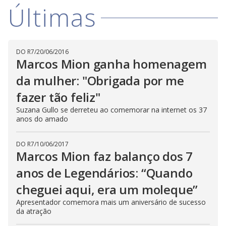
V
d
Últimas
o
i
DO R7
/
20/06/2016
d
Marcos Mion ganha homenagem
da mulher: "Obrigada por me
e
fazer tão feliz"
Suzana Gullo se derreteu ao comemorar na internet os 37
anos do amado
o
DO R7
/
10/06/2017
Marcos Mion faz balanço dos 7
anos de Legendários: “Quando
cheguei aqui, era um moleque”
Apresentador comemora mais um aniversário de sucesso
da atração