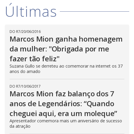
V
d
Últimas
o
i
DO R7
/
20/06/2016
d
Marcos Mion ganha homenagem
da mulher: "Obrigada por me
e
fazer tão feliz"
Suzana Gullo se derreteu ao comemorar na internet os 37
anos do amado
o
DO R7
/
10/06/2017
Marcos Mion faz balanço dos 7
anos de Legendários: “Quando
cheguei aqui, era um moleque”
Apresentador comemora mais um aniversário de sucesso
da atração