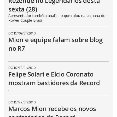
Rezende no Legendários desta
sexta (28)
Apresentador também analisa o que rolou na semana do
Power Couple Brasil
DO R7
/
09/01/2010
Mion e equipe falam sobre blog
no R7
.
DO R7
/
13/01/2010
Felipe Solari e Elcio Coronato
mostram bastidores da Record
.
DO R7
/
27/01/2010
Marcos Mion recebe os novos