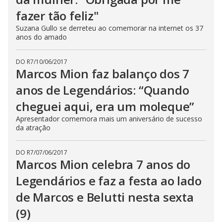
i
fazer tão feliz"
Suzana Gullo se derreteu ao comemorar na internet os 37
anos do amado
d
DO R7
/
10/06/2017
e
Marcos Mion faz balanço dos 7
anos de Legendários: “Quando
o
cheguei aqui, era um moleque”
Apresentador comemora mais um aniversário de sucesso
da atração
DO R7
/
07/06/2017
Marcos Mion celebra 7 anos do
Legendários e faz a festa ao lado
de Marcos e Belutti nesta sexta
(9)