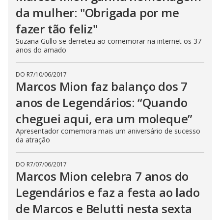
da mulher: "Obrigada por me
i
fazer tão feliz"
d
Suzana Gullo se derreteu ao comemorar na internet os 37
anos do amado
e
DO R7
/
10/06/2017
Marcos Mion faz balanço dos 7
o
anos de Legendários: “Quando
cheguei aqui, era um moleque”
Apresentador comemora mais um aniversário de sucesso
da atração
DO R7
/
07/06/2017
Marcos Mion celebra 7 anos do
Legendários e faz a festa ao lado
de Marcos e Belutti nesta sexta