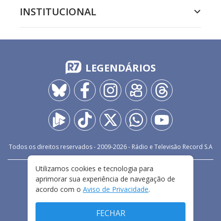
INSTITUCIONAL
LEGENDÁRIOS
Todos os direitos reservados - 2009-
2026
- Rádio e Televisão Record S.A
Utilizamos cookies e tecnologia para
CARREIRA
FALE CONOSCO
PRIVACIDADE
aprimorar sua experiência de navegação de
TERMOS E CONDIÇÕES DE USO
acordo com o
Aviso de Privacidade
.
FECHAR