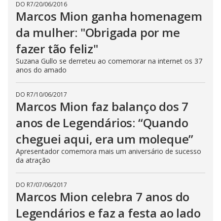
V
DO R7
/
20/06/2016
d
o
Marcos Mion ganha homenagem
da mulher: "Obrigada por me
i
fazer tão feliz"
d
Suzana Gullo se derreteu ao comemorar na internet os 37
anos do amado
e
DO R7
/
10/06/2017
Marcos Mion faz balanço dos 7
o
anos de Legendários: “Quando
cheguei aqui, era um moleque”
Apresentador comemora mais um aniversário de sucesso
da atração
DO R7
/
07/06/2017
Marcos Mion celebra 7 anos do
Legendários e faz a festa ao lado