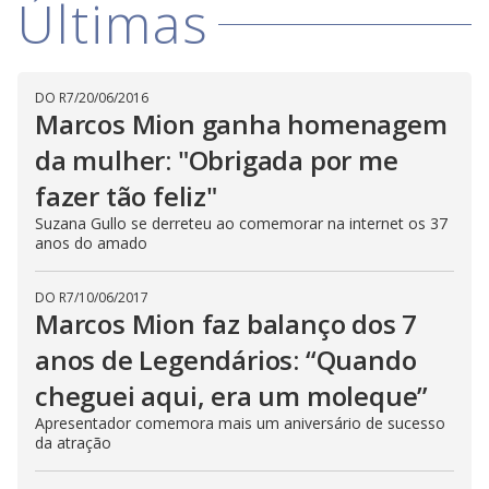
Últimas
i
d
DO R7
/
20/06/2016
Marcos Mion ganha homenagem
e
da mulher: "Obrigada por me
fazer tão feliz"
o
Suzana Gullo se derreteu ao comemorar na internet os 37
anos do amado
DO R7
/
10/06/2017
Marcos Mion faz balanço dos 7
anos de Legendários: “Quando
cheguei aqui, era um moleque”
Apresentador comemora mais um aniversário de sucesso
da atração