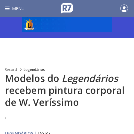
MENU
Record
Legendários
Modelos do
Legendários
recebem pintura corporal
de W. Veríssimo
.
LEGENDÁRIOS
|
Do R7