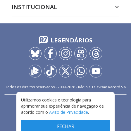
INSTITUCIONAL
LEGENDÁRIOS
Todos os direitos reservados - 2009-
2026
- Rádio e Televisão Record S.A
Utilizamos cookies e tecnologia para
CARREIRA
FALE CONOSCO
PRIVACIDADE
aprimorar sua experiência de navegação de
TERMOS E CONDIÇÕES DE USO
acordo com o
Aviso de Privacidade
.
FECHAR