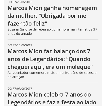
V
DO R7
/
20/06/2016
d
o
Marcos Mion ganha homenagem
da mulher: "Obrigada por me
i
fazer tão feliz"
d
Suzana Gullo se derreteu ao comemorar na internet os 37
anos do amado
e
DO R7
/
10/06/2017
Marcos Mion faz balanço dos 7
o
anos de Legendários: “Quando
cheguei aqui, era um moleque”
Apresentador comemora mais um aniversário de sucesso
da atração
DO R7
/
07/06/2017
Marcos Mion celebra 7 anos do
Legendários e faz a festa ao lado