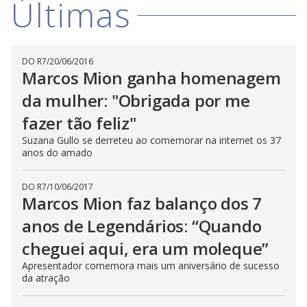
Últimas
V
d
o
i
DO R7
/
20/06/2016
Marcos Mion ganha homenagem
d
da mulher: "Obrigada por me
fazer tão feliz"
e
Suzana Gullo se derreteu ao comemorar na internet os 37
anos do amado
o
DO R7
/
10/06/2017
Marcos Mion faz balanço dos 7
anos de Legendários: “Quando
cheguei aqui, era um moleque”
Apresentador comemora mais um aniversário de sucesso
da atração