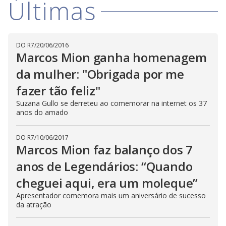
Últimas
i
d
DO R7
/
20/06/2016
Marcos Mion ganha homenagem
e
da mulher: "Obrigada por me
fazer tão feliz"
o
Suzana Gullo se derreteu ao comemorar na internet os 37
anos do amado
DO R7
/
10/06/2017
Marcos Mion faz balanço dos 7
anos de Legendários: “Quando
cheguei aqui, era um moleque”
Apresentador comemora mais um aniversário de sucesso
da atração