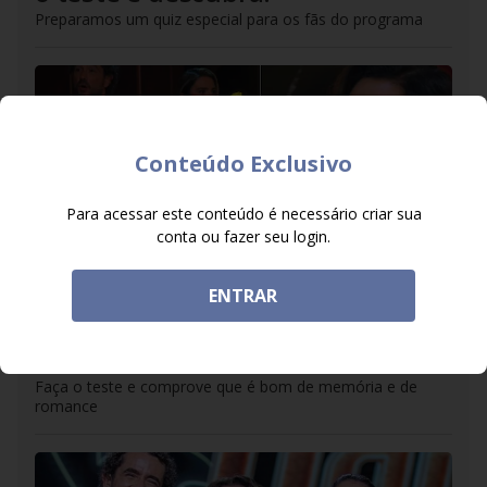
Preparamos um quiz especial para os fãs do programa
Conteúdo Exclusivo
Para acessar este conteúdo é necessário criar sua
conta ou fazer seu login.
ENTRAR
DO R7
/
16/07/2025
Você se lembra de todos os
matches do Love & Dance?
Faça o teste e comprove que é bom de memória e de
romance