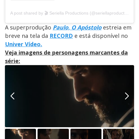
A post shared by 🎬 Seriella Productions (@seriellaproductions)
A superprodução
Paulo, O Apóstolo
estreia em
breve na tela da
RECORD
e está disponível no
Univer Vídeo.
Veja imagens de personagens marcantes da
série: