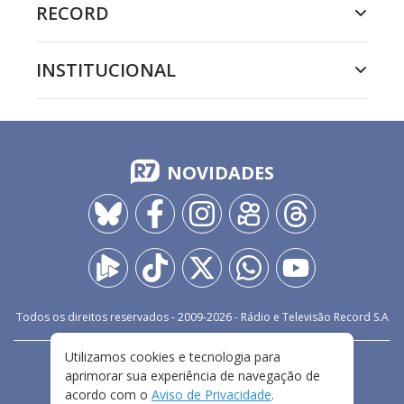
RECORD
INSTITUCIONAL
NOVIDADES
Todos os direitos reservados - 2009-
2026
- Rádio e Televisão Record S.A
Utilizamos cookies e tecnologia para
CARREIRA
FALE CONOSCO
PRIVACIDADE
aprimorar sua experiência de navegação de
TERMOS E CONDIÇÕES DE USO
acordo com o
Aviso de Privacidade
.