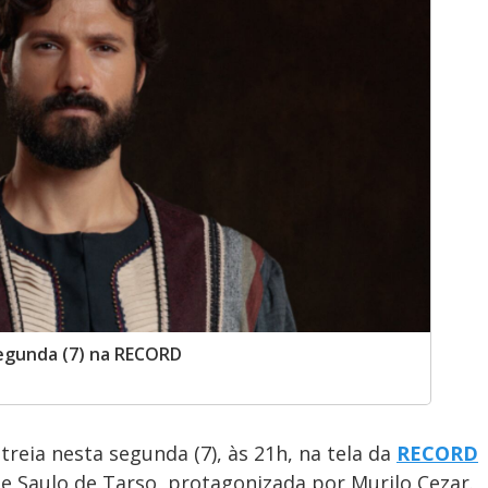
segunda (7) na RECORD
treia nesta segunda (7), às 21h, na tela da
RECORD
e Saulo de Tarso, protagonizada por Murilo Cezar.