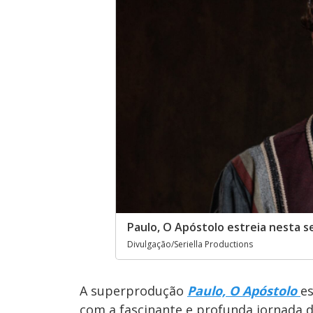
Paulo, O Apóstolo estreia nesta 
Divulgação/Seriella Productions
A superprodução
Paulo, O Apóstolo
es
com a fascinante e profunda jornada d