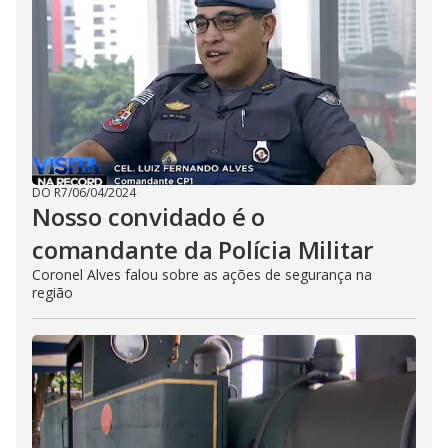
u
t
t
o
n
.
DO R7
/
06/04/2024
Nosso convidado é o
comandante da Polícia Militar
Coronel Alves falou sobre as ações de segurança na
região