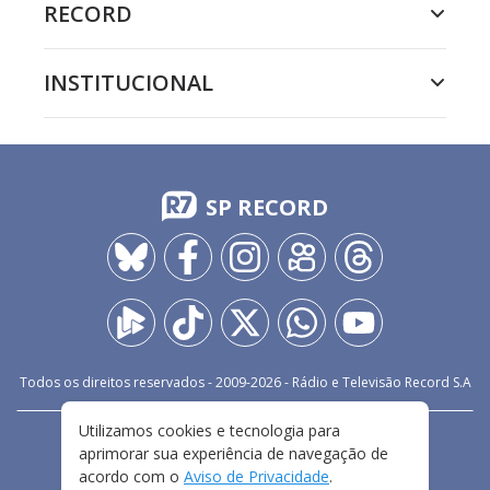
RECORD
INSTITUCIONAL
SP RECORD
Todos os direitos reservados - 2009-
2026
- Rádio e Televisão Record S.A
Utilizamos cookies e tecnologia para
CARREIRA
FALE CONOSCO
PRIVACIDADE
aprimorar sua experiência de navegação de
TERMOS E CONDIÇÕES DE USO
acordo com o
Aviso de Privacidade
.