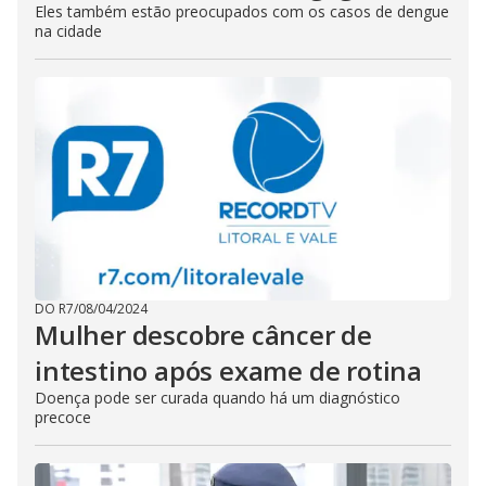
h
Eles também estão preocupados com os casos de dengue
e
na cidade
E
s
c
a
p
e
k
e
y
o
r
a
c
t
i
v
a
t
i
DO R7
/
08/04/2024
n
Mulher descobre câncer de
g
t
intestino após exame de rotina
h
e
Doença pode ser curada quando há um diagnóstico
c
l
precoce
o
s
e
b