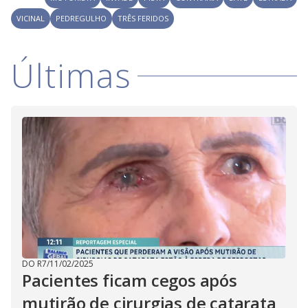
VICINAL
PEDREGULHO
TRÊS FERIDOS
Últimas
DO R7
/
11/02/2025
Pacientes ficam cegos após
mutirão de cirurgias de catarata