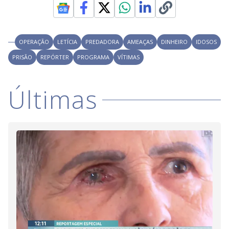
OPERAÇÃO
LETÍCIA
PREDADORA
AMEAÇAS
DINHEIRO
IDOSOS
PRISÃO
REPÓRTER
PROGRAMA
VÍTIMAS
Últimas