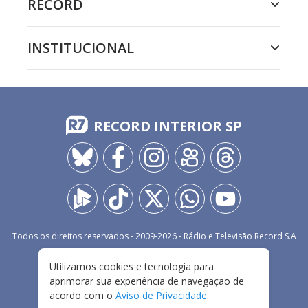
RECORD
INSTITUCIONAL
RECORD INTERIOR SP
Todos os direitos reservados - 2009-
2026
- Rádio e Televisão Record S.A
Utilizamos cookies e tecnologia para
CARREIRA
FALE CONOSCO
PRIVACIDADE
aprimorar sua experiência de navegação de
TERMOS E CONDIÇÕES DE USO
acordo com o
Aviso de Privacidade
.