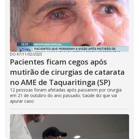
i
d
e
o
DO R7
/
11/02/2025
Pacientes ficam cegos após
mutirão de cirurgias de catarata
no AME de Taquaritinga (SP)
12 pessoas foram afetadas após passarem por cirurgia
em 21 de outubro do ano passado; Saúde diz que vai
apurar caso