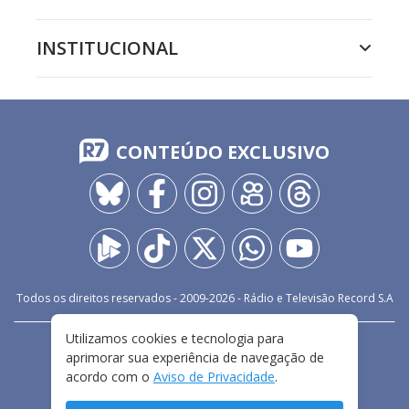
INSTITUCIONAL
CONTEÚDO EXCLUSIVO
Todos os direitos reservados - 2009-
2026
- Rádio e Televisão Record S.A
Utilizamos cookies e tecnologia para
CARREIRA
FALE CONOSCO
PRIVACIDADE
aprimorar sua experiência de navegação de
TERMOS E CONDIÇÕES DE USO
acordo com o
Aviso de Privacidade
.