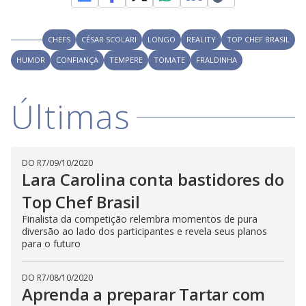
CHEFS
CÉSAR SCOLARI
LONGO
REALITY
TOP CHEF BRASIL
HUMOR
CONFIANÇA
TEMPERE
TOMATE
FRALDINHA
Últimas
DO R7
/
09/10/2020
Lara Carolina conta bastidores do
Top Chef Brasil
Finalista da competição relembra momentos de pura
diversão ao lado dos participantes e revela seus planos
para o futuro
DO R7
/
08/10/2020
Aprenda a preparar Tartar com