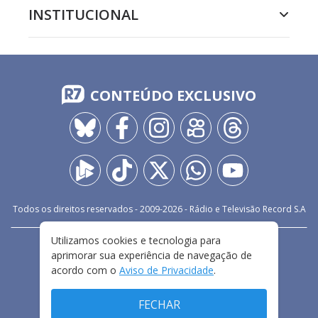
INSTITUCIONAL
CONTEÚDO EXCLUSIVO
Todos os direitos reservados - 2009-
2026
- Rádio e Televisão Record S.A
Utilizamos cookies e tecnologia para
CARREIRA
FALE CONOSCO
PRIVACIDADE
aprimorar sua experiência de navegação de
TERMOS E CONDIÇÕES DE USO
acordo com o
Aviso de Privacidade
.
FECHAR