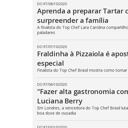
DO R7
/
08/10/2020
Aprenda a preparar Tartar
surpreender a família
A finalista do Top Chef Lara Carolina compartilh
paladares
DO R7
/
07/10/2020
Fraldinha à Pizzaiola é apos
especial
Finalista do Top Chef Brasil mostra como tornar 
DO R7
/
06/10/2020
"Fazer alta gastronomia com 
Luciana Berry
Em Londres, a vencedora do Top Chef Brasil luta
boa dose de ousadia
DO R7
/
03/10/2020