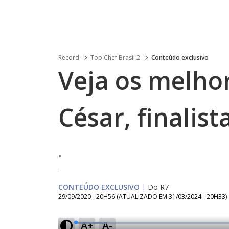
Record
Top Chef Brasil 2
Conteúdo exclusivo
Veja os melh
César, finalist
.
CONTEÚDO EXCLUSIVO
|
Do R7
29/09/2020 - 20H56
(ATUALIZADO EM
31/03/2024 - 20H33
)
A+
A-
L