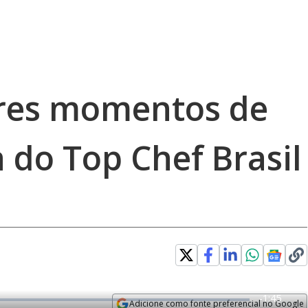
ores momentos de
a do Top Chef Brasil
R
-
1:45
Adicione como fonte preferencial no Google