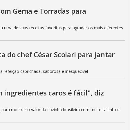
i
 com Gema e Torradas para
d
ou uma de suas receitas favoritas para agradar os mais diferentes
e
ta do chef César Scolari para jantar
o
a refeição caprichada, saborosa e inesquecível
ingredientes caros é fácil", diz
 para mostrar o valor da cozinha brasileira com muito talento e