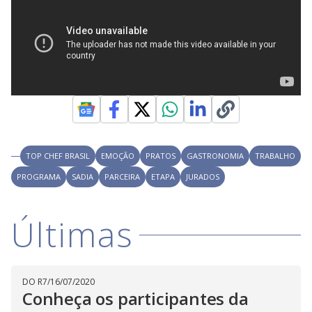
TOP CHEF BRASIL
EMOÇÃO
PRATOS
GASTRONOMIA
TRABALHO
PROGRAMA
SADIA
PARCEIRA
ETAPA
JURADOS
Últimas
DO R7
/
16/07/2020
Conheça os participantes da