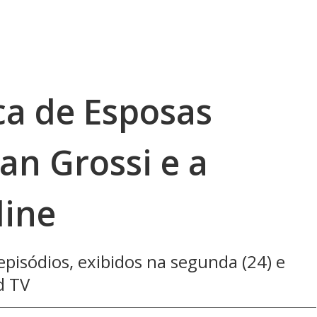
ca de Esposas
n Grossi e a
line
 episódios, exibidos na segunda (24) e
d TV