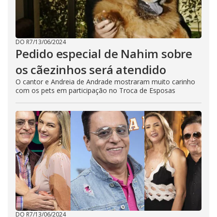
e
s
s
i
n
g
DO R7
/
13/06/2024
t
Pedido especial de Nahim sobre
h
e
os cãezinhos será atendido
E
s
c
O cantor e Andreia de Andrade mostraram muito carinho
a
com os pets em participação no Troca de Esposas
p
e
k
e
y
o
r
a
c
t
i
v
a
t
i
n
g
t
DO R7
/
13/06/2024
h