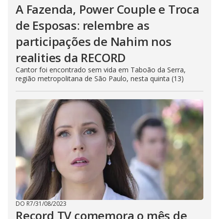
e
A Fazenda, Power Couple e Troca
c
l
de Esposas: relembre as
o
s
participações de Nahim nos
e
b
u
realities da RECORD
t
t
Cantor foi encontrado sem vida em Taboão da Serra,
o
região metropolitana de São Paulo, nesta quinta (13)
n
.
DO R7
/
31/08/2023
Record TV comemora o mês de