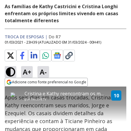
As famílias de Kathy Castricini e Cristina Longhi
enfrentam os próprios limites vivendo em casas
totalmente diferentes
TROCA DE ESPOSAS
|
Do R7
01/03/2021 - 23H39
(ATUALIZADO EM
31/03/2024 - 00H41
)
A+
A-
error_outline
Adicione como fonte preferencial no Google
OK
T
T
Opens in new window
Cristina e Kathy reencontram os maridos e se emocionam ao comentar as mudanças que fizeram
h
O vídeo não está disponível ou não é
Oops! Algo deu errado
h
10
C
Após seis dias em casas trocadas, Cristina e
i
por
RecordTV
i
suportado pelo seu browser
s
l
Por favor, recarregue a página.
Kathy reencontram seus maridos, Jorge e
i
s
Código do Erro:
MEDIA_ERR_SRC_NOT_SUPPORTED
o
s
i
Ezequiel. Os casais dividem detalhes da
a
s
Recarregar
s
m
experiência e contam à Ticiane Pinheiro as
e
o
a
d
M
m
mudanças que proporcionaram em cada
a