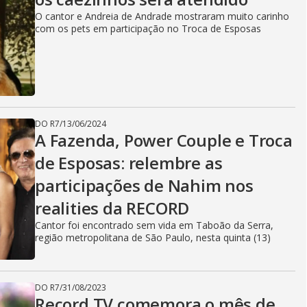
g
O cantor e Andreia de Andrade mostraram muito carinho
com os pets em participação no Troca de Esposas
DO R7
/
13/06/2024
A Fazenda, Power Couple e Troca
de Esposas: relembre as
participações de Nahim nos
realities da RECORD
Cantor foi encontrado sem vida em Taboão da Serra,
região metropolitana de São Paulo, nesta quinta (13)
DO R7
/
31/08/2023
Record TV comemora o mês de