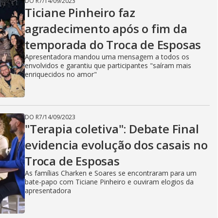
DO R7
/
14/09/2023
Ticiane Pinheiro faz
agradecimento após o fim da
temporada do Troca de Esposas
Apresentadora mandou uma mensagem a todos os
envolvidos e garantiu que participantes "saíram mais
enriquecidos no amor"
DO R7
/
14/09/2023
"Terapia coletiva": Debate Final
evidencia evolução dos casais no
Troca de Esposas
As famílias Charken e Soares se encontraram para um
bate-papo com Ticiane Pinheiro e ouviram elogios da
apresentadora