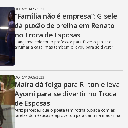
DO R7
/
13/09/2023
"Família não é empresa": Gisele
dá puxão de orelha em Renato
no Troca de Esposas
Dançarina colocou o professor para fazer o jantar e
arrumar a casa, mas também o levou para se divertir
DO R7
/
13/09/2023
Maíra dá folga para Rilton e leva
Ayomí para se divertir no Troca
de Esposas
Atriz percebeu que o poeta tem rotina puxada com as
tarefas domésticas e aproveitou para dar uma mãozinha