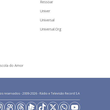
Ressoar
Univer
Universal
Universal.Org
Escola do Amor
os reservados - 2009-
2026
- Rádio e Televisão Record S.A