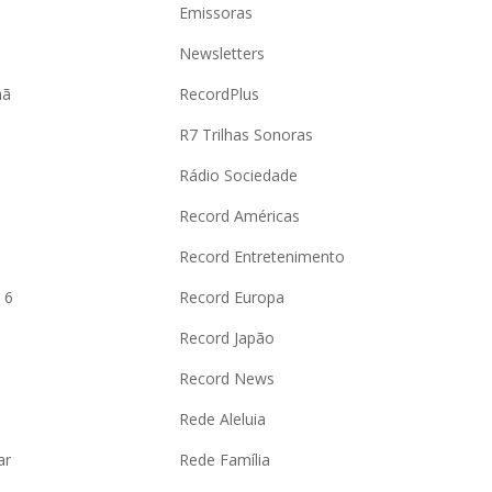
Emissoras
Newsletters
hã
RecordPlus
R7 Trilhas Sonoras
Rádio Sociedade
Record Américas
o
Record Entretenimento
 6
Record Europa
Record Japão
Record News
Rede Aleluia
ar
Rede Família