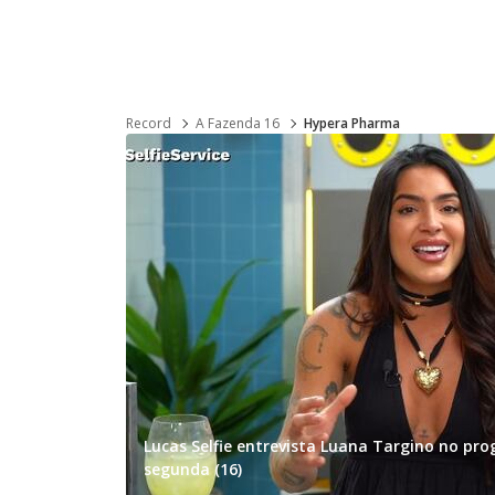
Record
A Fazenda 16
Hypera Pharma
Lucas Selfie entrevista Luana Targino no pro
segunda (16)