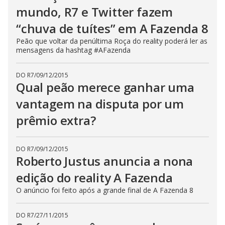
mundo, R7 e Twitter fazem
“chuva de tuítes” em A Fazenda 8
Peão que voltar da penúltima Roça do reality poderá ler as
mensagens da hashtag #AFazenda
DO R7
/
09/12/2015
Qual peão merece ganhar uma
vantagem na disputa por um
prêmio extra?
DO R7
/
09/12/2015
Roberto Justus anuncia a nona
edição do reality A Fazenda
O anúncio foi feito após a grande final de A Fazenda 8
DO R7
/
27/11/2015