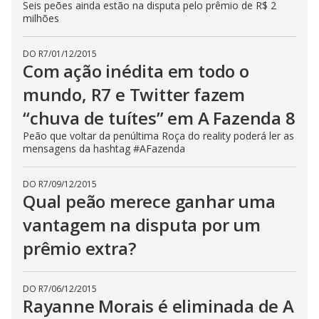
Seis peões ainda estão na disputa pelo prêmio de R$ 2
milhões
DO R7
/
01/12/2015
Com ação inédita em todo o
mundo, R7 e Twitter fazem
“chuva de tuítes” em A Fazenda 8
Peão que voltar da penúltima Roça do reality poderá ler as
mensagens da hashtag #AFazenda
DO R7
/
09/12/2015
Qual peão merece ganhar uma
vantagem na disputa por um
prêmio extra?
DO R7
/
06/12/2015
Rayanne Morais é eliminada de A