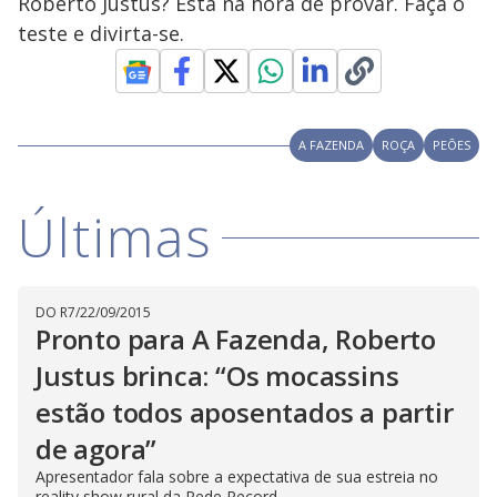
Roberto Justus? Está na hora de provar. Faça o
teste e divirta-se.
A FAZENDA
ROÇA
PEÕES
Últimas
DO R7
/
22/09/2015
Pronto para A Fazenda, Roberto
Justus brinca: “Os mocassins
estão todos aposentados a partir
de agora”
Apresentador fala sobre a expectativa de sua estreia no
reality show rural da Rede Record