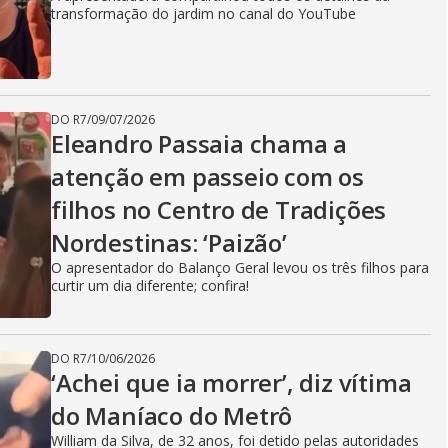
transformação do jardim no canal do YouTube
DO R7
/
09/07/2026
Eleandro Passaia chama a
atenção em passeio com os
filhos no Centro de Tradições
Nordestinas: ‘Paizão’
O apresentador do Balanço Geral levou os três filhos para
curtir um dia diferente; confira!
DO R7
/
10/06/2026
‘Achei que ia morrer’, diz vítima
do Maníaco do Metrô
William da Silva, de 32 anos, foi detido pelas autoridades