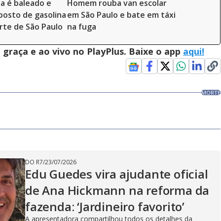
ta é baleado e
Homem rouba van escolar
osto de gasolina
em São Paulo e bate em táxi
rte de São Paulo
na fuga
graça e ao vivo no PlayPlus. Baixe o app
aqui!
MORTE
DO R7
/
23/07/2026
Edu Guedes vira ajudante oficial
de Ana Hickmann na reforma da
fazenda: ‘Jardineiro favorito’
A apresentadora compartilhou todos os detalhes da