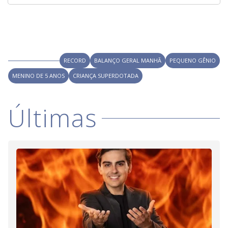
RECORD
BALANÇO GERAL MANHÃ
PEQUENO GÊNIO
MENINO DE 5 ANOS
CRIANÇA SUPERDOTADA
Últimas