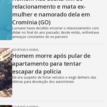
relacionamento e mata ex-
mulher e namorado dela em
Cromínia (GO)
Lucivane havia decidido encerrar o relacionamento com
Aldair no final do ano passado; desde então, enfrentava
ameaças constantes do ex-parceiro
DO R7
/
HÁ 5 HORAS
Homem morre após pular de
apartamento para tentar
escapar da polícia
Ele era suspeito de furtar veículos e exigir dinheiro das
vítimas para devolução dos automóveis
DO R7
/
HÁ 6 HORAS