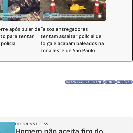
re após pular de
Falsos entregadores
to para tentar
tentam assaltar policial de
polícia
folga e acabam baleados na
zona leste de São Paulo
BALANCO-GERAL-MANHA
MORTE
VIOLÊNCIA
DO R7
/
HÁ 5 HORAS
Homem não aceita fim do