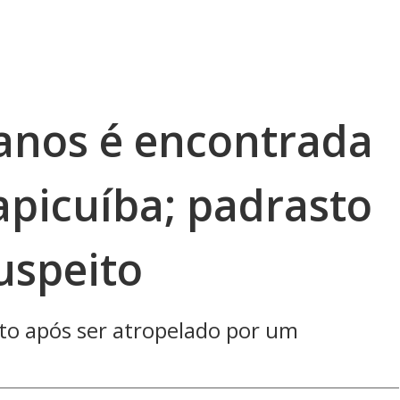
anos é encontrada
picuíba; padrasto
suspeito
o após ser atropelado por um