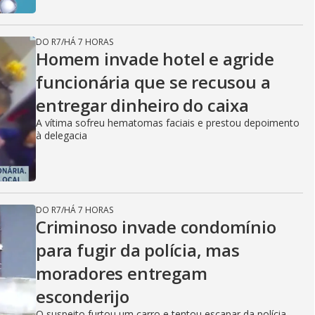
DO R7
/
HÁ 7 HORAS
Homem invade hotel e agride
funcionária que se recusou a
entregar dinheiro do caixa
A vítima sofreu hematomas faciais e prestou depoimento
à delegacia
DO R7
/
HÁ 7 HORAS
Criminoso invade condomínio
para fugir da polícia, mas
moradores entregam
esconderijo
O suspeito furtou um carro e tentou escapar da polícia