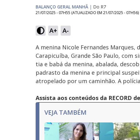
BALANÇO GERAL MANHÃ
|
Do R7
21/07/2025 - 07H55
(ATUALIZADO EM
21/07/2025 - 07H56
)
Loaded
:
11.65%
A+
A-
Ativar
Som
A menina Nicole Fernandes Marques, d
Carapicuíba, Grande São Paulo, com si
tia e babá da menina, abalada, descob
padrasto da menina e principal suspei
atropelado por um caminhão. A polícia
Assista aos conteúdos da RECORD de 
VEJA TAMBÉM