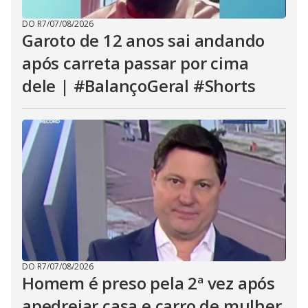
DO R7
/
07/08/2026
Garoto de 12 anos sai andando
após carreta passar por cima
dele | #BalançoGeral #Shorts
DO R7
/
07/08/2026
Homem é preso pela 2ª vez após
apedrejar casa e carro de mulher