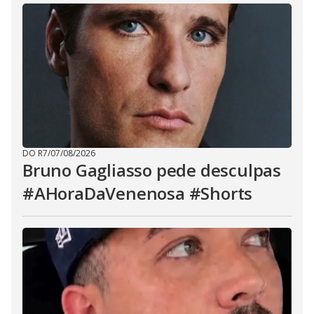
DO R7
/
07/08/2026
Bruno Gagliasso pede desculpas
#AHoraDaVenenosa #Shorts