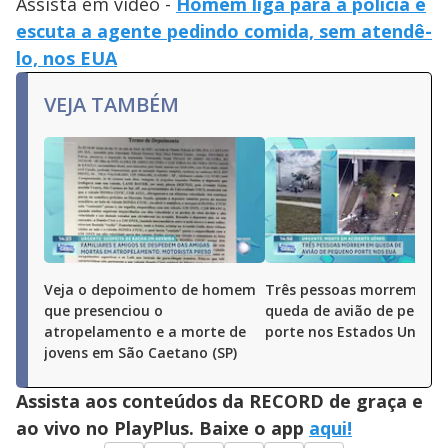
Assista em vídeo -
Homem liga para a polícia e
escuta a agente pedindo comida, sem atendê-
lo, nos EUA
VEJA TAMBÉM
Veja o depoimento de homem
Três pessoas morrem em
que presenciou o
queda de avião de peque
atropelamento e a morte de
porte nos Estados Unidos
jovens em São Caetano (SP)
Assista aos conteúdos da RECORD de graça e
ao vivo no PlayPlus. Baixe o app
aqui!