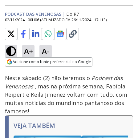
PODCAST DAS VENENOSAS
|
Do R7
02/11/2024 - 00H06
(ATUALIZADO EM
26/11/2024 - 17H13
)
A+
A-
Loaded
:
100.00%
Adicione como fonte preferencial no Google
Subtitles
Ativar
Som
Opens in new window
Neste sábado (2) não teremos o
Podcast das
Venenosas
, mas na próxima semana, Fabíola
Reipert e Keila Jimenez voltam com tudo, com
muitas notícias do mundinho pantanoso dos
famosos!
VEJA TAMBÉM